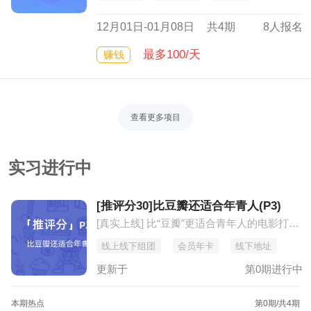
12月01日-01月08日
共4期
8人报名
最多100/天
赚钱
查看更多项目
实习进行中
[推评分30]比豆瓣还适合年青人(P3)
[真实上线] 比“豆瓣”更适合青年人的电影打分推荐平台
线上线下组团
会员年卡
线下地址
更新于
第0期进行中
本期热点
第0期
/共4期