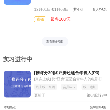
12月01日-01月08日
共4期
8人报名
最多100/天
赚钱
查看更多项目
实习进行中
[推评分30]比豆瓣还适合年青人(P3)
[真实上线] 比“豆瓣”更适合青年人的电影打分推荐平台
线上线下组团
会员年卡
线下地址
更新于
第0期进行中
本期热点
第0期
/共4期