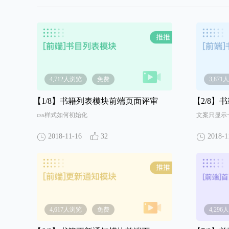
4,712人浏览
免费
3,87
【1/8】
书籍列表模块前端页面评审
【2/8】
书
css样式如何初始化
文案只显示
2018-11-16
32
2018-1
4,617人浏览
免费
4,29