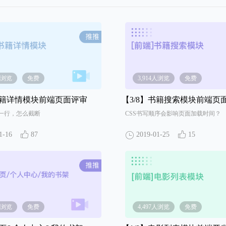
1人浏览
免费
3,914人浏览
免费
籍详情模块前端页面评审
【3/8】
书籍搜索模块前端页
一行，怎么截断
CSS书写顺序会影响页面加载时间？
1-16
87
2019-01-25
15
6人浏览
免费
4,497人浏览
免费