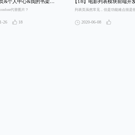
&个人中心&我的书架模块前端页面评审
【1/8】
电影列表模块前端开发文档
onfont代替图片？
列表页虽然常见，但是功能难点很是
1-26
18
2020-06-08