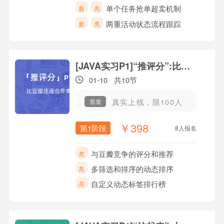
单个任务抢单超卖机制
新
亮
两重活动状态流程跟踪
新
亮
[JAVA实习P1]“推评分”:比豆瓣还适合年青人
01-10
共10节
真实上线，限100人
首发
￥398
第1阶段
8人报名
与豆瓣竞争的评分和推荐
亮
多筛选和排序的动态排序
亮
自定义动态标签排行榜
亮