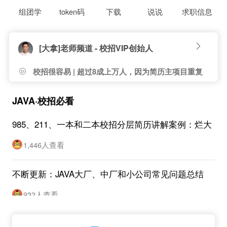
组团学
token码
下载
说说
求职信息
[大拿]老师频道 - 校招VIP创始人
校招很容易 | 超过8成上万人，因为简历主项目重复
度高，没有面试机会}
JAVA·校招必看
985、211、一本和二本校招分层简历讲解案例：烂大
街项目也可以按实习修改
1,446人查看
不断更新：JAVA大厂、中厂和小公司常见问题总结
932人查看
校大出品：校招JAVA大厂、中厂和小公司分层考点大