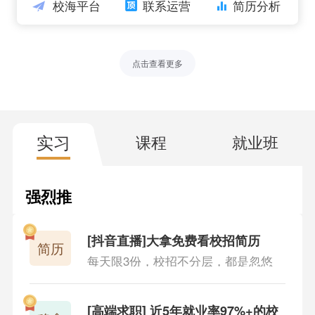
校海平台
联系运营
简历分析
纲，以应试为目的
946人查看
在线实习：市面上少有的真实互联网商用项目，而且
点击查看更多
有实习工资
883人查看
校招投递时间：大中小厂秋招投递时间总结，包含98
实习
课程
就业班
5到二本
855人查看
强烈推
实习录播课：真正非包装的实习模块转录，做为公司
荐
的实习项目
851人查看
[抖音直播]大拿免费看校招简历
简历
每天限3份，校招不分层，都是忽悠
稳拿计划：近五年就业率95%，浙大、上海交大都参
加的高端校招就业品牌
882人查看
[高端求职] 近5年就业率97%+的校