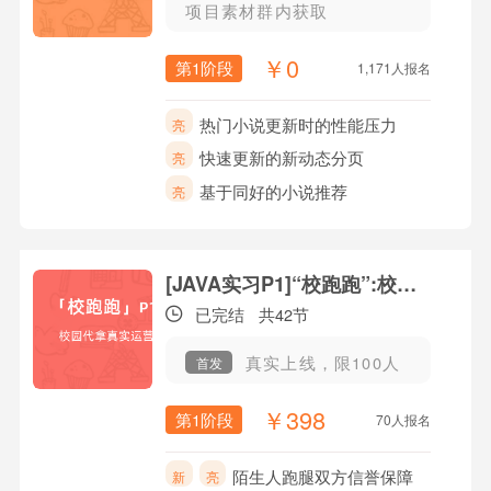
项目素材群内获取
￥0
第1阶段
1,171人报名
热门小说更新时的性能压力
亮
快速更新的新动态分页
亮
基于同好的小说推荐
亮
[JAVA实习P1]“校跑跑”:校园快递外卖平台
已完结
共42节
真实上线，限100人
首发
￥398
第1阶段
70人报名
陌生人跑腿双方信誉保障
新
亮