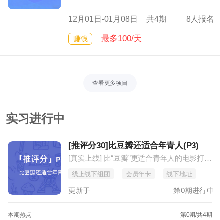
12月01日-01月08日
共4期
8人报名
最多100/天
赚钱
查看更多项目
实习进行中
[推评分30]比豆瓣还适合年青人(P3)
[真实上线] 比“豆瓣”更适合青年人的电影打分推荐平台
线上线下组团
会员年卡
线下地址
更新于
第0期进行中
本期热点
第0期
/共4期