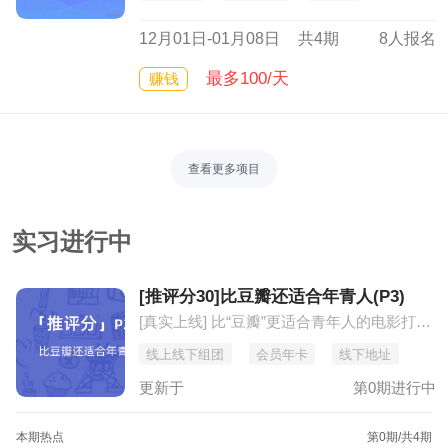
12月01日-01月08日
共4期
8人报名
最多100/天
赚钱
查看更多项目
实习进行中
[推评分30]比豆瓣还适合年青人(P3)
[真实上线] 比“豆瓣”更适合青年人的电影打分推荐平台
线上线下组团
会员年卡
线下地址
更新于
第0期进行中
本期热点
第0期
/共4期